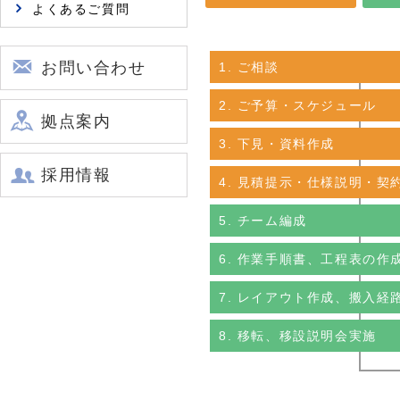
よくあるご質問
お問い合わせ
1. ご相談
2. ご予算・スケジュール
拠点案内
3. 下見・資料作成
採用情報
4. 見積提示・仕様説明・契
5. チーム編成
6. 作業手順書、工程表の作
7. レイアウト作成、搬入経
8. 移転、移設説明会実施